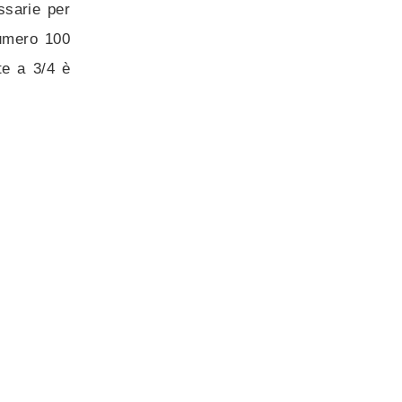
ssarie per
numero 100
te a 3/4 è