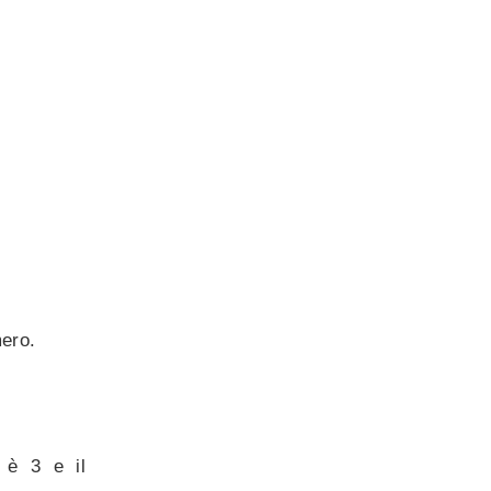
mero.
e è 3 e il